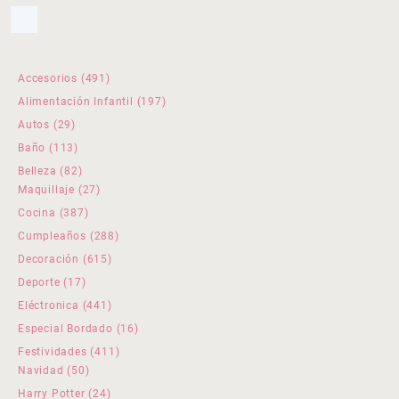
491
Accesorios
491
productos
197
Alimentación Infantil
197
productos
29
Autos
29
productos
113
Baño
113
productos
82
Belleza
82
productos
27
Maquillaje
27
productos
387
Cocina
387
productos
288
Cumpleaños
288
productos
615
Decoración
615
productos
17
Deporte
17
productos
441
Eléctronica
441
productos
16
Especial Bordado
16
productos
411
Festividades
411
50
productos
Navidad
50
productos
24
Harry Potter
24