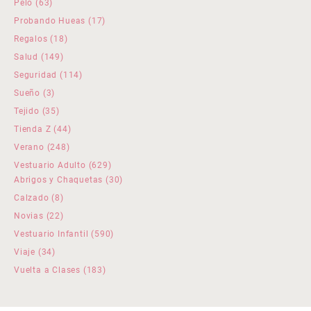
63
Pelo
63
productos
17
Probando Hueas
17
productos
18
Regalos
18
productos
149
Salud
149
productos
114
Seguridad
114
productos
3
Sueño
3
productos
35
Tejido
35
productos
44
Tienda Z
44
productos
248
Verano
248
productos
629
Vestuario Adulto
629
productos
30
Abrigos y Chaquetas
30
productos
8
Calzado
8
productos
22
Novias
22
productos
590
Vestuario Infantil
590
productos
34
Viaje
34
productos
183
Vuelta a Clases
183
productos