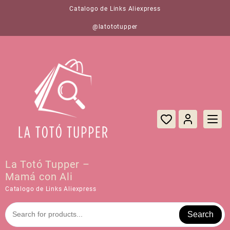
Saltar
Catalogo de Links Aliexpress
al
contenido
@latototupper
La Totó Tupper –
Mamá con Ali
Catalogo de Links Aliexpress
Search