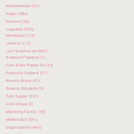
productos
31
Herramientas
31
productos
486
Hogar
486
productos
96
Invierno
96
productos
495
Juguetes
495
productos
74
Montessori
74
productos
117
Librería
117
productos
441
Los Favoritos de
441
1
productos
Angelica Figueroa
1
producto
13
Caro Risso Papas Co
13
productos
21
Pascuala Vergara
21
productos
41
Rosario Bravo
41
productos
9
Rosario Izquierdo
9
productos
357
Totó Tupper
357
productos
2
Vale Ortega
2
productos
19
Matching Family
19
productos
341
Maternidad
341
productos
443
Organización
443
productos