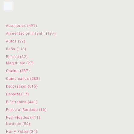
491
Accesorios
491
productos
197
Alimentación Infantil
197
productos
29
Autos
29
productos
113
Baño
113
productos
82
Belleza
82
productos
27
Maquillaje
27
productos
387
Cocina
387
productos
288
Cumpleaños
288
productos
615
Decoración
615
productos
17
Deporte
17
productos
441
Eléctronica
441
productos
16
Especial Bordado
16
productos
411
Festividades
411
50
productos
Navidad
50
productos
24
Harry Potter
24