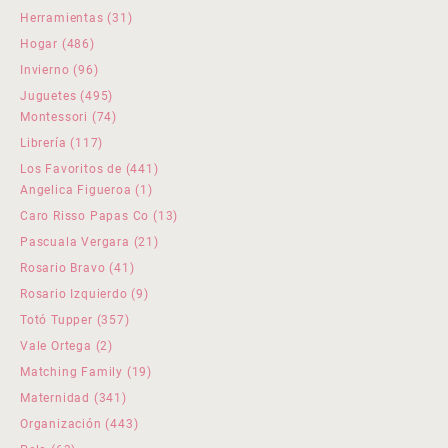
productos
31
Herramientas
31
productos
486
Hogar
486
productos
96
Invierno
96
productos
495
Juguetes
495
productos
74
Montessori
74
productos
117
Librería
117
productos
441
Los Favoritos de
441
1
productos
Angelica Figueroa
1
producto
13
Caro Risso Papas Co
13
productos
21
Pascuala Vergara
21
productos
41
Rosario Bravo
41
productos
9
Rosario Izquierdo
9
productos
357
Totó Tupper
357
productos
2
Vale Ortega
2
productos
19
Matching Family
19
productos
341
Maternidad
341
productos
443
Organización
443
productos