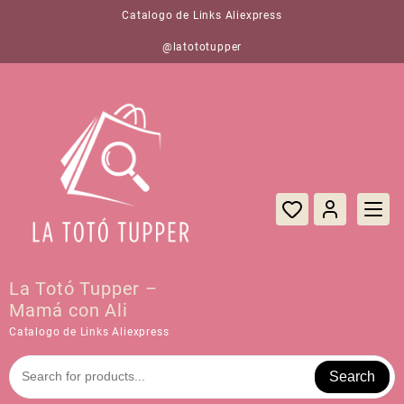
Saltar
Catalogo de Links Aliexpress
al
contenido
@latototupper
La Totó Tupper –
Mamá con Ali
Catalogo de Links Aliexpress
Search