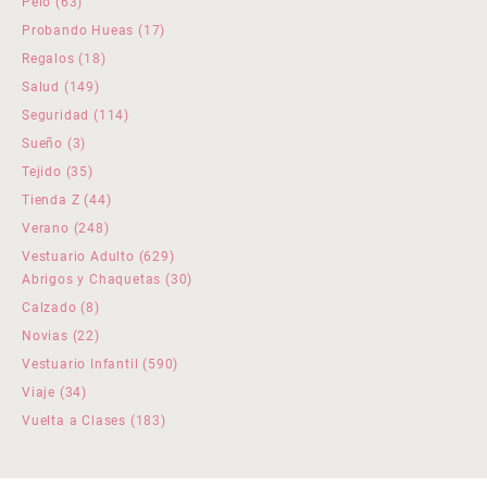
63
Pelo
63
productos
17
Probando Hueas
17
productos
18
Regalos
18
productos
149
Salud
149
productos
114
Seguridad
114
productos
3
Sueño
3
productos
35
Tejido
35
productos
44
Tienda Z
44
productos
248
Verano
248
productos
629
Vestuario Adulto
629
productos
30
Abrigos y Chaquetas
30
productos
8
Calzado
8
productos
22
Novias
22
productos
590
Vestuario Infantil
590
productos
34
Viaje
34
productos
183
Vuelta a Clases
183
productos