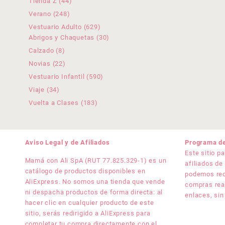
44
Tienda Z
44
productos
248
Verano
248
productos
629
Vestuario Adulto
629
productos
30
Abrigos y Chaquetas
30
productos
8
Calzado
8
productos
22
Novias
22
productos
590
Vestuario Infantil
590
productos
34
Viaje
34
productos
183
Vuelta a Clases
183
productos
Aviso Legal y de Afiliados
Programa de
Este sitio p
Mamá con Ali SpA (RUT 77.825.329-1) es un
afiliados de
catálogo de productos disponibles en
podemos rec
AliExpress. No somos una tienda que vende
compras rea
ni despacha productos de forma directa: al
enlaces, sin
hacer clic en cualquier producto de este
sitio, serás redirigido a AliExpress para
completar tu compra directamente con el