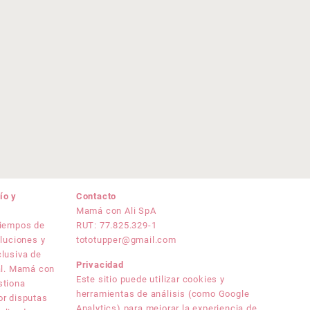
ío y
Contacto
Mamá con Ali SpA
tiempos de
RUT: 77.825.329-1
oluciones y
tototupper@gmail.com
clusiva de
Privacidad
nal. Mamá con
Este sitio puede utilizar cookies y
stiona
herramientas de análisis (como Google
or disputas
Analytics) para mejorar la experiencia de