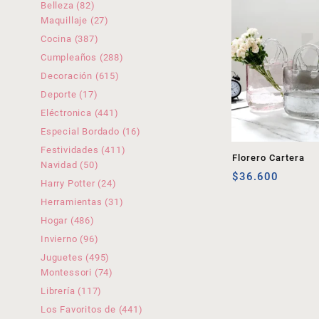
productos
82
Belleza
82
productos
27
Maquillaje
27
productos
387
Cocina
387
productos
288
Cumpleaños
288
productos
615
Decoración
615
productos
17
Deporte
17
productos
441
Eléctronica
441
productos
16
Especial Bordado
16
productos
411
Festividades
411
Florero Cartera
50
productos
Navidad
50
$
36.600
productos
24
Harry Potter
24
productos
31
Herramientas
31
productos
486
Hogar
486
productos
96
Invierno
96
productos
495
Juguetes
495
productos
74
Montessori
74
productos
117
Librería
117
productos
441
Los Favoritos de
441