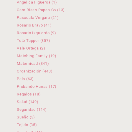
1
productos
Angelica Figueroa
1
producto
13
Caro Risso Papas Co
13
productos
21
Pascuala Vergara
21
productos
41
Rosario Bravo
41
productos
9
Rosario Izquierdo
9
productos
357
Totó Tupper
357
productos
2
Vale Ortega
2
productos
19
Matching Family
19
productos
341
Maternidad
341
productos
443
Organización
443
productos
63
Pelo
63
productos
17
Probando Hueas
17
productos
18
Regalos
18
productos
149
Salud
149
productos
114
Seguridad
114
productos
3
Sueño
3
productos
35
Tejido
35
productos