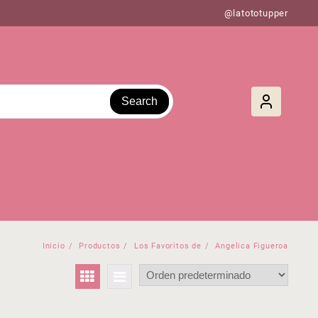
@latototupper
Search
Inicio
Productos
Los Favoritos de
Angelica Figueroa