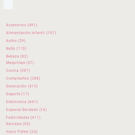
491
Accesorios
491
productos
197
Alimentación Infantil
197
productos
29
Autos
29
productos
113
Baño
113
productos
82
Belleza
82
productos
27
Maquillaje
27
productos
387
Cocina
387
productos
288
Cumpleaños
288
productos
615
Decoración
615
productos
17
Deporte
17
productos
441
Eléctronica
441
productos
16
Especial Bordado
16
productos
411
Festividades
411
50
productos
Navidad
50
productos
24
Harry Potter
24