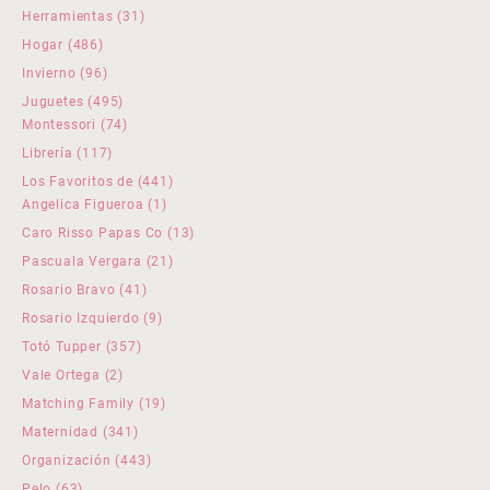
productos
31
Herramientas
31
productos
486
Hogar
486
productos
96
Invierno
96
productos
495
Juguetes
495
productos
74
Montessori
74
productos
117
Librería
117
productos
441
Los Favoritos de
441
1
productos
Angelica Figueroa
1
producto
13
Caro Risso Papas Co
13
productos
21
Pascuala Vergara
21
productos
41
Rosario Bravo
41
productos
9
Rosario Izquierdo
9
productos
357
Totó Tupper
357
productos
2
Vale Ortega
2
productos
19
Matching Family
19
productos
341
Maternidad
341
productos
443
Organización
443
productos
63
Pelo
63