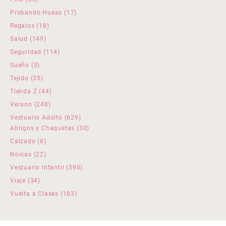
productos
17
Probando Hueas
17
productos
18
Regalos
18
productos
149
Salud
149
productos
114
Seguridad
114
productos
3
Sueño
3
productos
35
Tejido
35
productos
44
Tienda Z
44
productos
248
Verano
248
productos
629
Vestuario Adulto
629
productos
30
Abrigos y Chaquetas
30
productos
8
Calzado
8
productos
22
Novias
22
productos
590
Vestuario Infantil
590
productos
34
Viaje
34
productos
183
Vuelta a Clases
183
productos