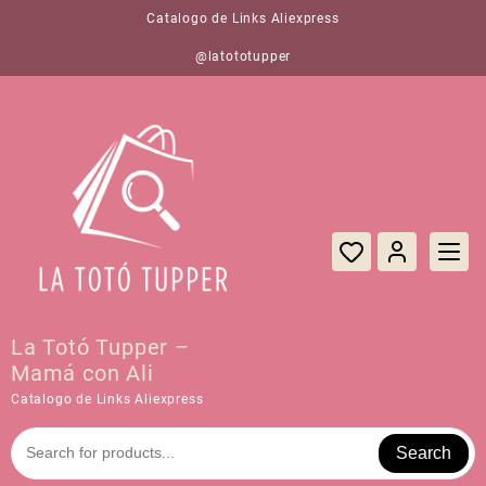
Saltar
Catalogo de Links Aliexpress
al
contenido
@latototupper
La Totó Tupper –
Mamá con Ali
Catalogo de Links Aliexpress
Search