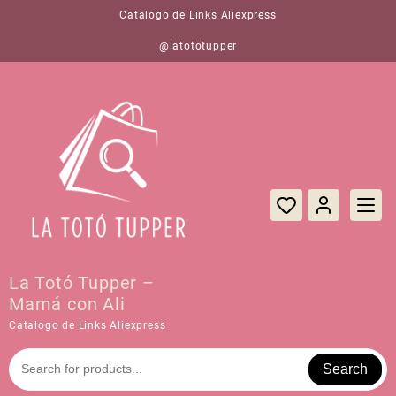
Saltar
Catalogo de Links Aliexpress
al
contenido
@latototupper
La Totó Tupper –
Mamá con Ali
Catalogo de Links Aliexpress
Search