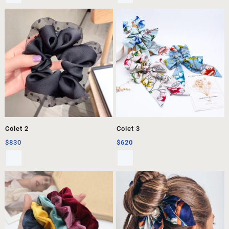
Colet 2
Colet 3
$
830
$
620