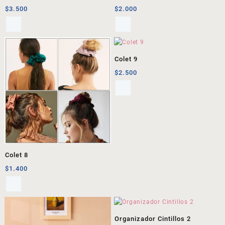
$
3.500
$
2.000
Colet 9
$
2.500
Colet 8
$
1.400
Organizador Cintillos 2