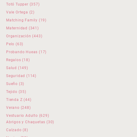
productos
357
Totó Tupper
357
productos
2
Vale Ortega
2
productos
19
Matching Family
19
productos
341
Maternidad
341
productos
443
Organización
443
productos
63
Pelo
63
productos
17
Probando Hueas
17
productos
18
Regalos
18
productos
149
Salud
149
productos
114
Seguridad
114
productos
3
Sueño
3
productos
35
Tejido
35
productos
44
Tienda Z
44
productos
248
Verano
248
productos
629
Vestuario Adulto
629
productos
30
Abrigos y Chaquetas
30
productos
8
Calzado
8
productos