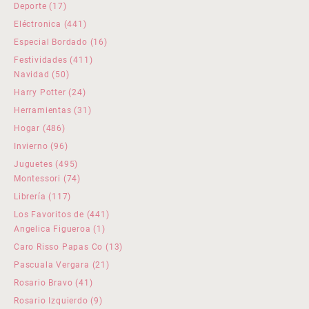
productos
17
Deporte
17
productos
441
Eléctronica
441
productos
16
Especial Bordado
16
productos
411
Festividades
411
50
productos
Navidad
50
productos
24
Harry Potter
24
productos
31
Herramientas
31
productos
486
Hogar
486
productos
96
Invierno
96
productos
495
Juguetes
495
productos
74
Montessori
74
productos
117
Librería
117
productos
441
Los Favoritos de
441
1
productos
Angelica Figueroa
1
producto
13
Caro Risso Papas Co
13
productos
21
Pascuala Vergara
21
productos
41
Rosario Bravo
41
productos
9
Rosario Izquierdo
9