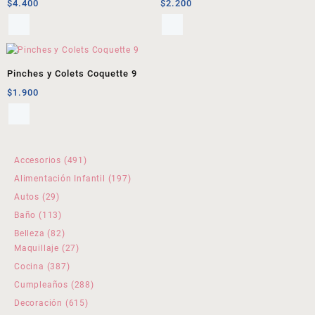
$
4.400
$
2.200
Pinches y Colets Coquette 9
$
1.900
491
Accesorios
491
productos
197
Alimentación Infantil
197
productos
29
Autos
29
productos
113
Baño
113
productos
82
Belleza
82
productos
27
Maquillaje
27
productos
387
Cocina
387
productos
288
Cumpleaños
288
productos
615
Decoración
615