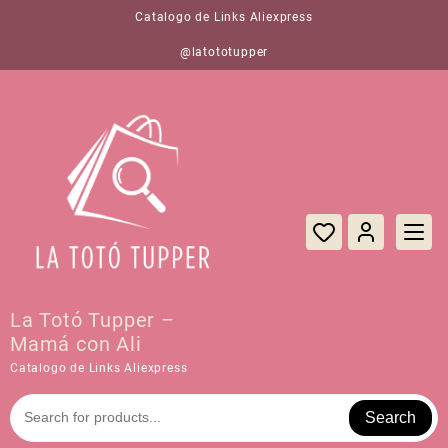
Saltar
Catalogo de Links Aliexpress
al
contenido
@latototupper
La Totó Tupper –
Mamá con Ali
Catalogo de Links Aliexpress
Search