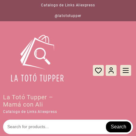
Saltar
Catalogo de Links Aliexpress
al
contenido
@latototupper
La Totó Tupper –
Mamá con Ali
Catalogo de Links Aliexpress
Search