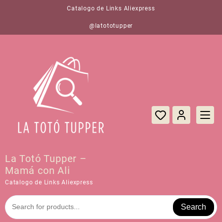
Saltar
Catalogo de Links Aliexpress
al
contenido
@latototupper
La Totó Tupper –
Mamá con Ali
Catalogo de Links Aliexpress
Search