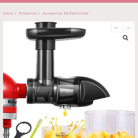
Inicio
Productos
Accesorios KA Exprimidor
←
→