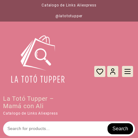
Saltar
Catalogo de Links Aliexpress
al
contenido
@latototupper
La Totó Tupper –
Mamá con Ali
Catalogo de Links Aliexpress
Search