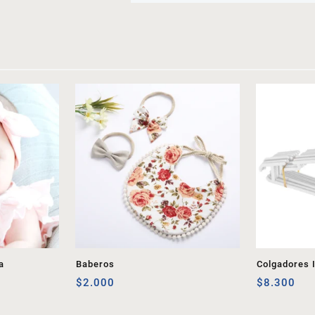
a
Baberos
Colgadores I
$
2.000
$
8.300