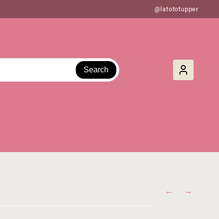
@latototupper
Search
←
→