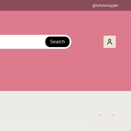
@latototupper
Search
←
→