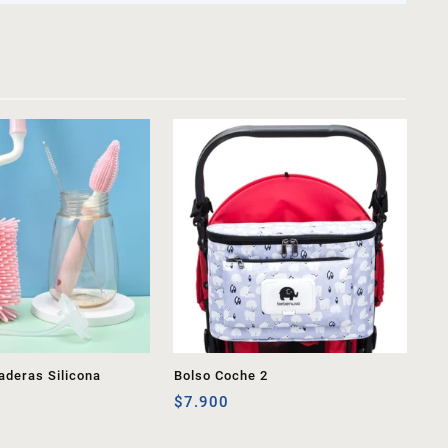
aderas Silicona
Bolso Coche 2
$
7.900