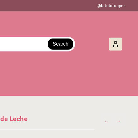
@latototupper
Search
 de Leche
←
→