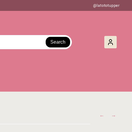
@latototupper
Search
←
→