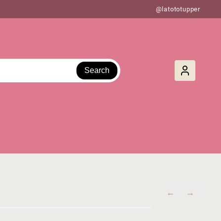
@latototupper
Search
←
→