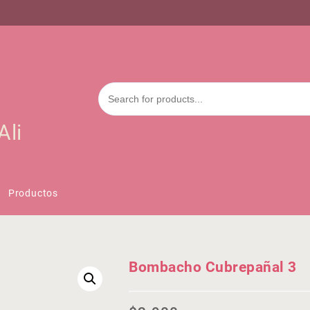
Ali
Productos
Bombacho Cubrepañal 3