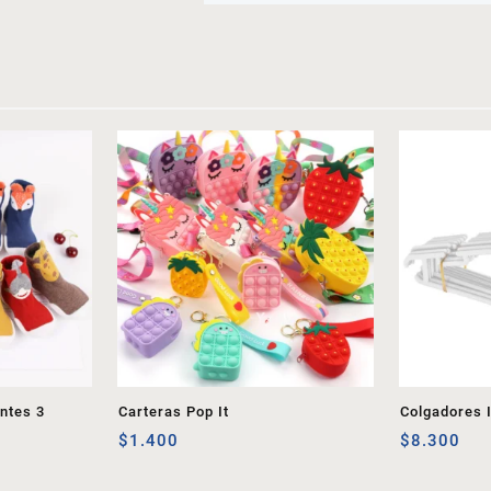
antes 3
Carteras Pop It
Colgadores I
$
1.400
$
8.300