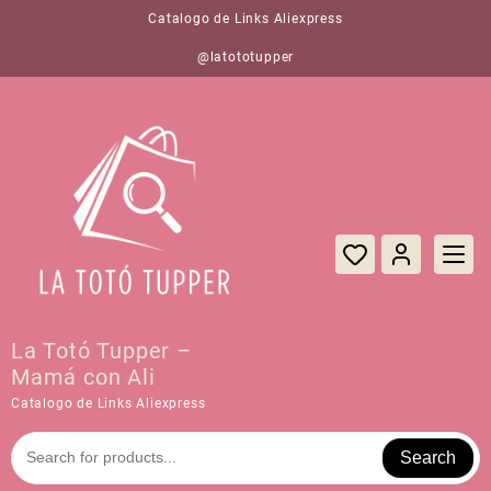
Saltar
Catalogo de Links Aliexpress
al
contenido
@latototupper
La Totó Tupper –
Mamá con Ali
Catalogo de Links Aliexpress
Search