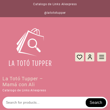
Saltar
Catalogo de Links Aliexpress
al
contenido
@latototupper
La Totó Tupper –
Mamá con Ali
Catalogo de Links Aliexpress
Search