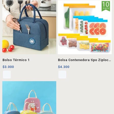
Bolso Térmico 1
Bolsa Contenedora tipo Ziploc
1
$
3.000
$
4.300