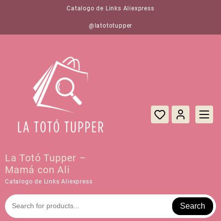
Saltar
Catalogo de Links Aliexpress
al
contenido
@latototupper
La Totó Tupper –
Mamá con Ali
Catalogo de Links Aliexpress
Search