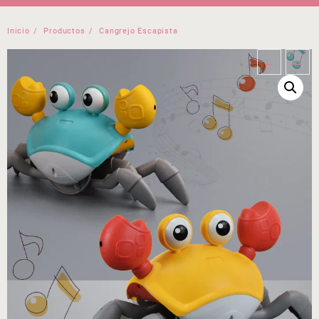
Inicio
Productos
Cangrejo Escapista
←
→