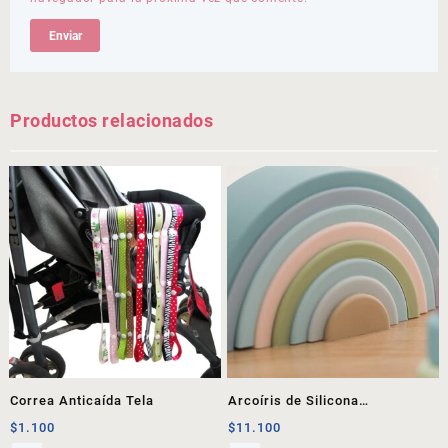
Productos relacionados
Correa Anticaída Tela
Arcoíris de Silicona
Montessori
$
1.100
$
11.100