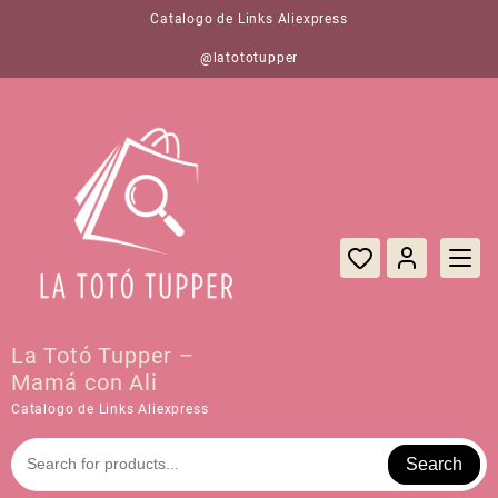
Saltar
Catalogo de Links Aliexpress
al
contenido
@latototupper
La Totó Tupper –
Mamá con Ali
Catalogo de Links Aliexpress
Search