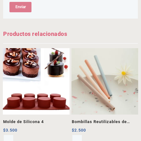
Productos relacionados
Molde de Silicona 4
Bombillas Reutilizables de
Silicona
$
3.500
$
2.500