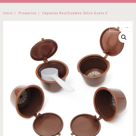
Inicio
Productos
Cápsulas Reutilizables Dolce Gusto 3
←
→