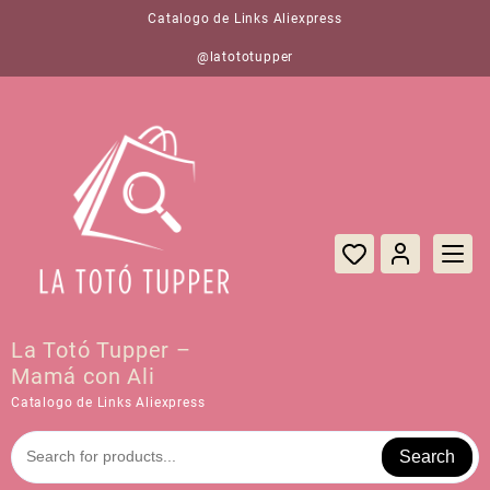
Saltar
Catalogo de Links Aliexpress
al
contenido
@latototupper
La Totó Tupper –
Mamá con Ali
Catalogo de Links Aliexpress
Search