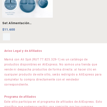
Set Alimentación
Complementaria 2
$
11.600
Aviso Legal y de Afiliados
Mamá con Ali SpA (RUT 77.825.329-1) es un catálogo de
productos disponibles en AliExpress. No somos una tienda que
vende ni despacha productos de forma directa: al hacer clic en
cualquier producto de este sitio, serás redirigido a AliExpress para
completar tu compra directamente con el vendedor
correspondiente.
Programa de afiliados
Este sitio participa en el programa de afiliados de AliExpress. Esto
significa que podemos recibir una comisión por las compras