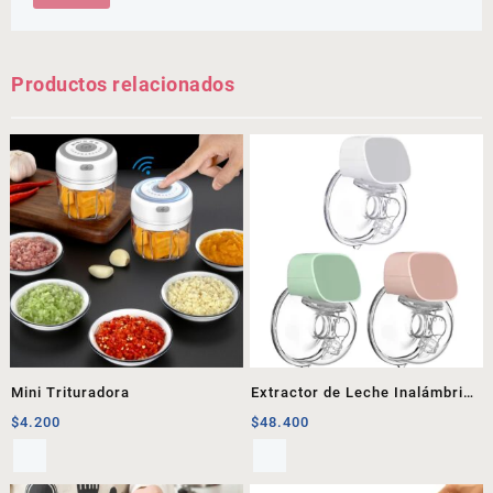
Productos relacionados
Mini Trituradora
Extractor de Leche Inalámbrico
1
$
4.200
$
48.400