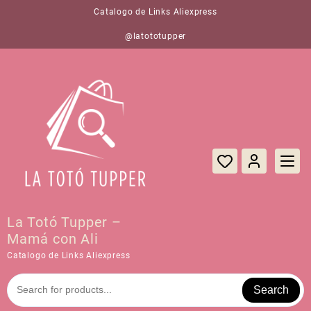
Saltar
Catalogo de Links Aliexpress
al
contenido
@latototupper
La Totó Tupper –
Mamá con Ali
Catalogo de Links Aliexpress
Search