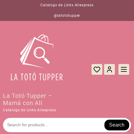
Saltar
Catalogo de Links Aliexpress
al
contenido
@latototupper
La Totó Tupper –
Mamá con Ali
Catalogo de Links Aliexpress
Search