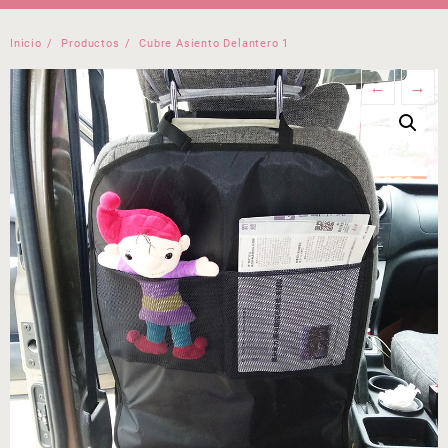
Inicio
Productos
Cubre Asiento Delantero 1
←
→