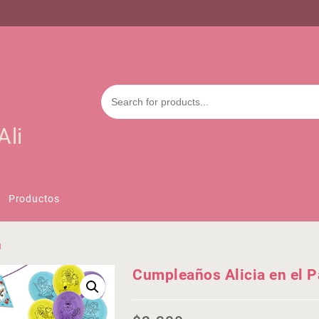
Ali
Productos
1
Cumpleaños Alicia en el Pa