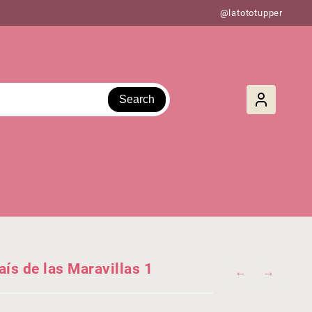
@latototupper
Search
ís de las Maravillas 1
←
→