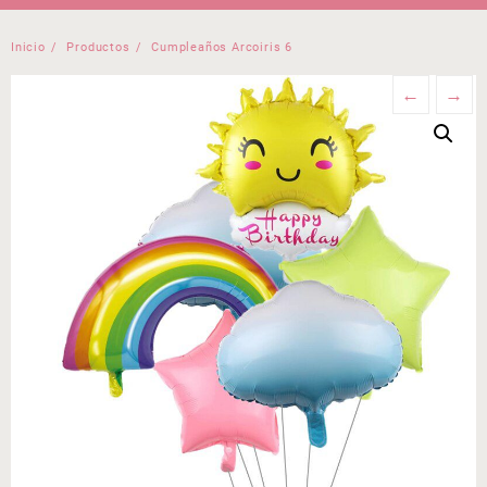
Inicio
Productos
Cumpleaños Arcoiris 6
←
→