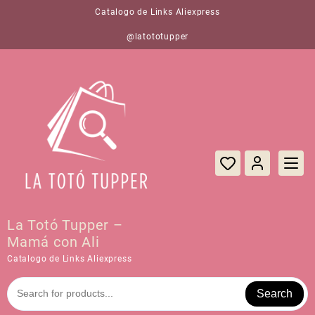
Saltar
Catalogo de Links Aliexpress
al
contenido
@latototupper
La Totó Tupper –
Mamá con Ali
Catalogo de Links Aliexpress
Search