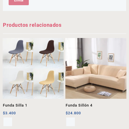
Productos relacionados
Funda Silla 1
Funda Sillón 4
$
3.400
$
24.800