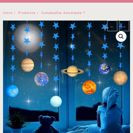
Inicio
Productos
Cumpleaños Astronauta 7
←
→