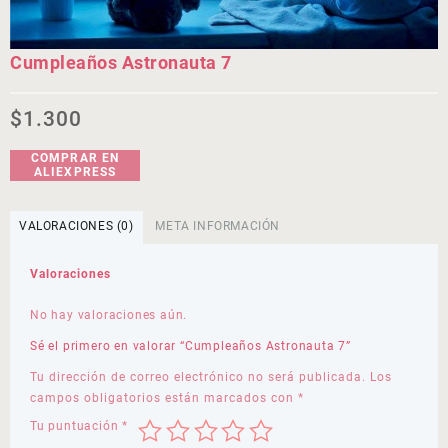
Cumpleaños Astronauta 7
$
1.300
COMPRAR EN
ALIEXPRESS
VALORACIONES (0)
META INFORMACIÓN
Valoraciones
No hay valoraciones aún.
Sé el primero en valorar “Cumpleaños Astronauta 7”
Tu dirección de correo electrónico no será publicada.
Los
campos obligatorios están marcados con
*
Tu puntuación
*