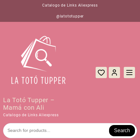
Saltar
Catalogo de Links Aliexpress
al
contenido
@latototupper
La Totó Tupper –
Mamá con Ali
Catalogo de Links Aliexpress
Search