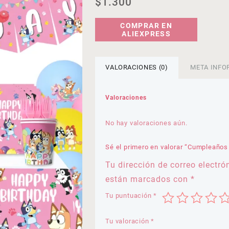
$
1.300
COMPRAR EN
ALIEXPRESS
VALORACIONES (0)
META INFO
Valoraciones
No hay valoraciones aún.
Sé el primero en valorar “Cumpleaños
Tu dirección de correo electró
están marcados con
*
Tu puntuación
*
Tu valoración
*