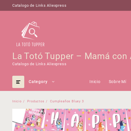
Saltar
Catalogo de Links Aliexpress
al
contenido
La Totó Tupper – Mamá con 
Catalogo de Links Aliexpress
Category
Inicio
Sobre Mí
Inicio
Productos
Cumpleaños Bluey 3