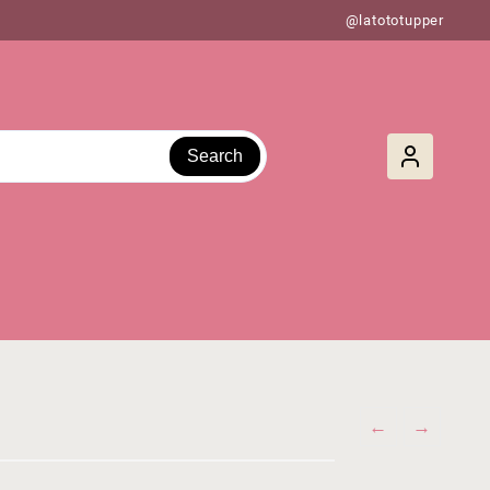
@latototupper
Search
←
→