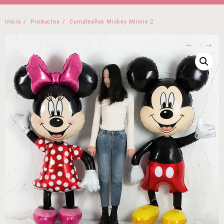
Inicio
Productos
Cumpleaños Mickey Minnie 2
←
→