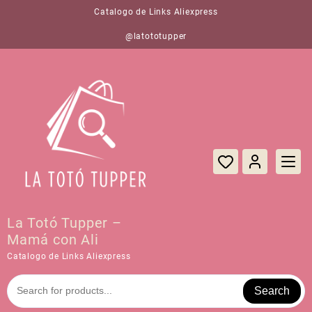
Saltar
Catalogo de Links Aliexpress
al
contenido
@latototupper
La Totó Tupper –
Mamá con Ali
Catalogo de Links Aliexpress
Search