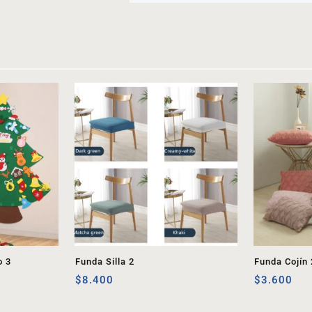
o 3
Funda Silla 2
Funda Cojín 
$
8.400
$
3.600