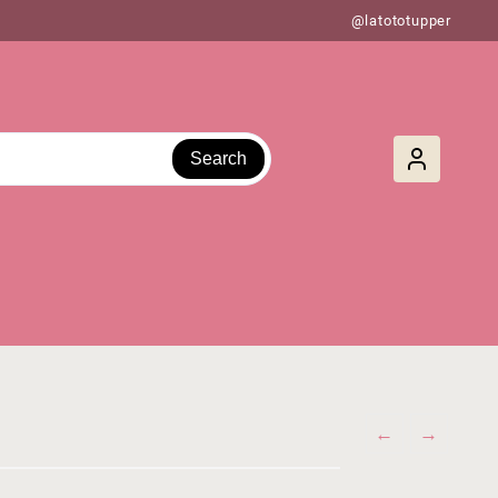
@latototupper
Search
←
→