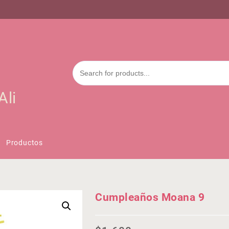
Ali
Productos
Cumpleaños Moana 9