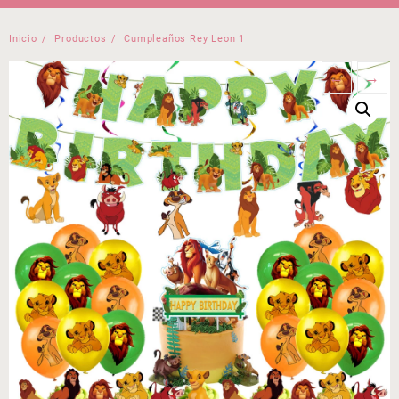
Inicio
Productos
Cumpleaños Rey Leon 1
←
→