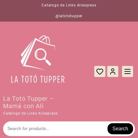
Saltar
Catalogo de Links Aliexpress
al
contenido
@latototupper
La Totó Tupper –
Mamá con Ali
Catalogo de Links Aliexpress
Search