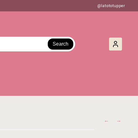
@latototupper
Search
←
→