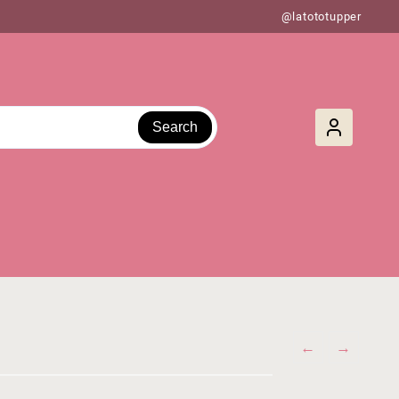
@latototupper
Search
←
→