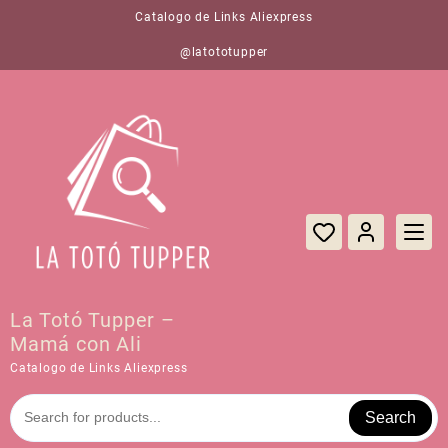
Saltar
Catalogo de Links Aliexpress
al
contenido
@latototupper
La Totó Tupper –
Mamá con Ali
Catalogo de Links Aliexpress
Search