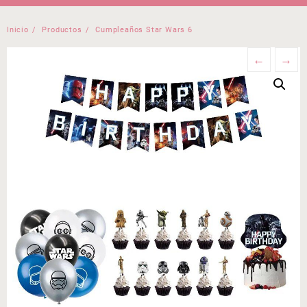
Inicio
Productos
Cumpleaños Star Wars 6
←
→