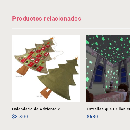
Productos relacionados
Calendario de Adviento 2
Estrellas que Brillan e
$
8.800
Oscuridad
$
580