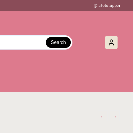
@latototupper
Search
←
→