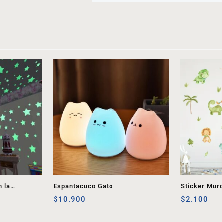
n la
Espantacuco Gato
Sticker Mur
$
10.900
$
2.100