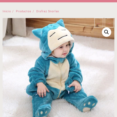
Inicio
Productos
Disfraz Snorlax
←
→