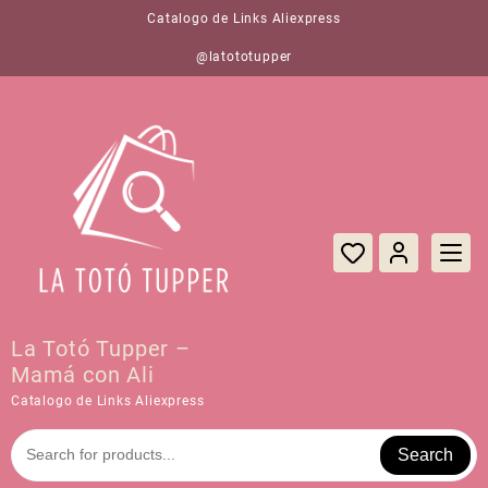
Saltar
Catalogo de Links Aliexpress
al
contenido
@latototupper
La Totó Tupper –
Mamá con Ali
Catalogo de Links Aliexpress
Search