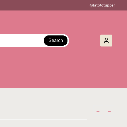
@latototupper
Search
←
→