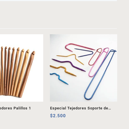
edores Palillos 1
Especial Tejedores Soporte de
Punto 2
$
2.500