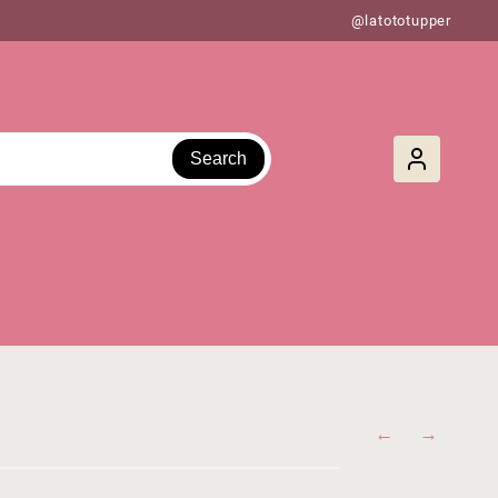
@latototupper
Search
←
→