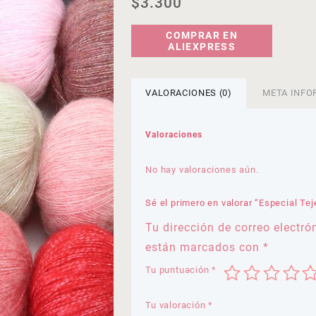
$
3.300
COMPRAR EN
ALIEXPRESS
VALORACIONES (0)
META INFO
Valoraciones
No hay valoraciones aún.
Sé el primero en valorar “Especial Te
Tu dirección de correo electró
están marcados con
*
Tu puntuación
*
Tu valoración
*