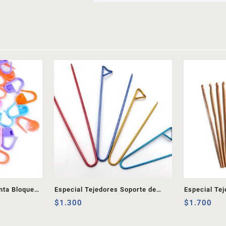
nta Bloqueo
Especial Tejedores Soporte de
Especial Tej
Punto 1
$
1.300
$
1.700