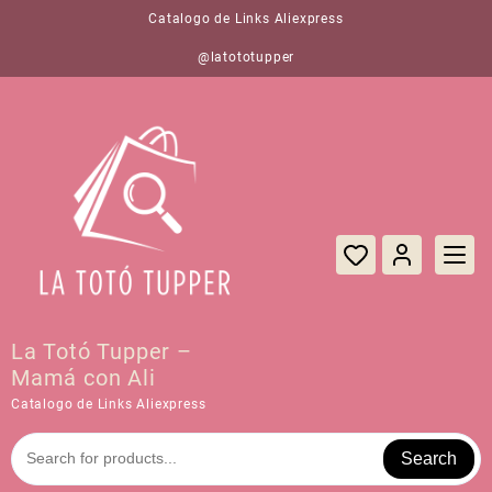
Saltar
Catalogo de Links Aliexpress
al
contenido
@latototupper
La Totó Tupper –
Mamá con Ali
Catalogo de Links Aliexpress
Search