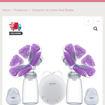
Inicio
Productos
Extractor de Leche Real Bubee
←
→