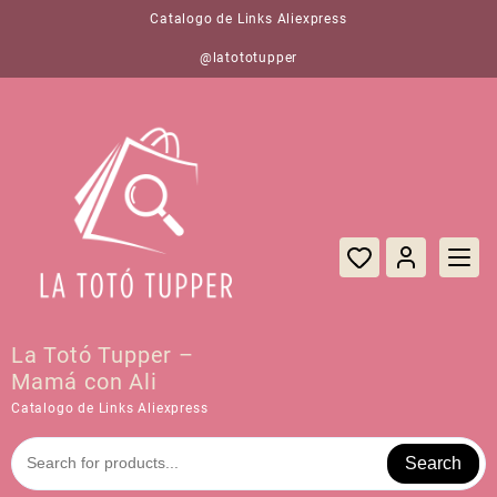
Saltar
Catalogo de Links Aliexpress
al
contenido
@latototupper
La Totó Tupper –
Mamá con Ali
Catalogo de Links Aliexpress
Search