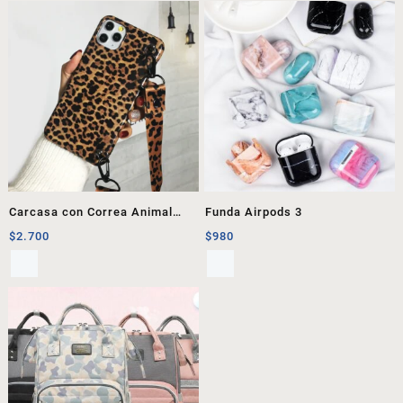
Carcasa con Correa Animal
Funda Airpods 3
Print
$
2.700
$
980