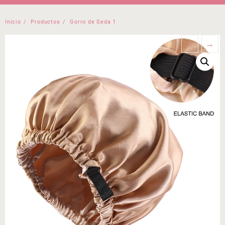
Inicio
Productos
Gorro de Seda 1
←
→