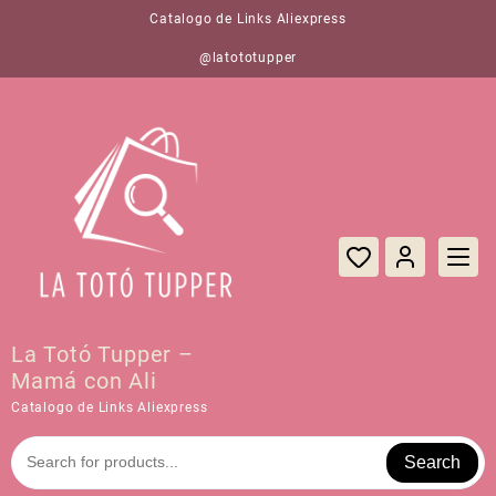
Saltar
Catalogo de Links Aliexpress
al
contenido
@latototupper
La Totó Tupper –
Mamá con Ali
Catalogo de Links Aliexpress
Search