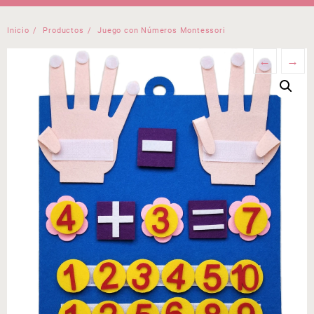
Inicio
Productos
Juego con Números Montessori
←
→