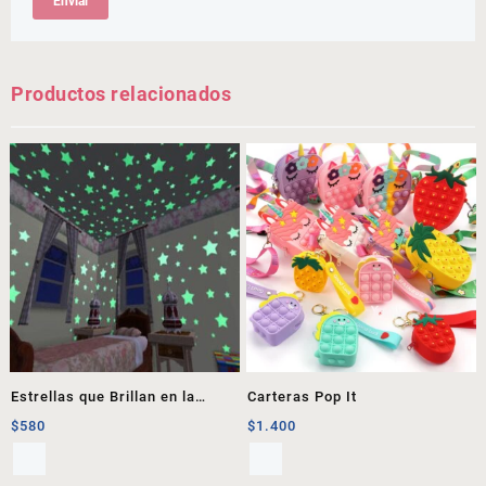
Productos relacionados
Estrellas que Brillan en la
Carteras Pop It
Oscuridad
$
580
$
1.400