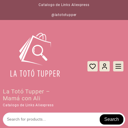
Saltar
Catalogo de Links Aliexpress
al
contenido
@latototupper
La Totó Tupper –
Mamá con Ali
Catalogo de Links Aliexpress
Search