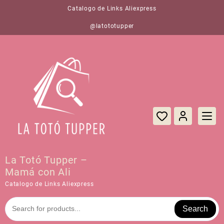
Saltar
Catalogo de Links Aliexpress
al
contenido
@latototupper
La Totó Tupper –
Mamá con Ali
Catalogo de Links Aliexpress
Search