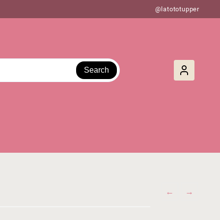
@latototupper
Search
←
→