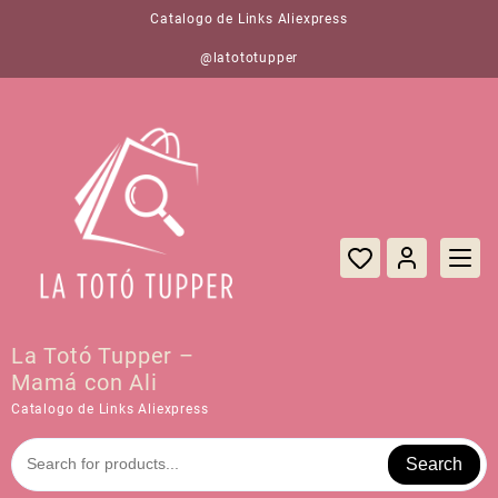
Saltar
Catalogo de Links Aliexpress
al
contenido
@latototupper
La Totó Tupper –
Mamá con Ali
Catalogo de Links Aliexpress
Search