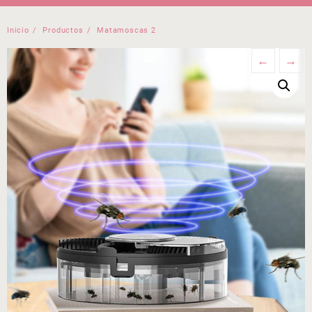
Inicio
Productos
Matamoscas 2
←
→