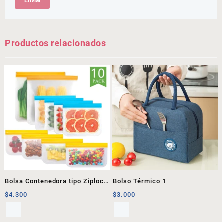
Productos relacionados
Bolsa Contenedora tipo Ziploc
Bolso Térmico 1
1
$
4.300
$
3.000