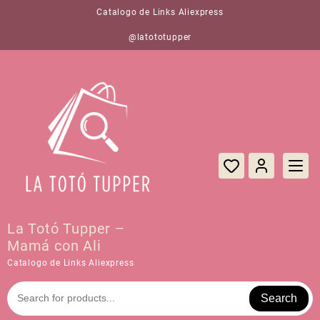
Saltar
Catalogo de Links Aliexpress
al
contenido
@latototupper
La Totó Tupper –
Mamá con Ali
Catalogo de Links Aliexpress
Search