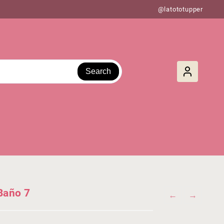
@latototupper
Search
Baño 7
←
→