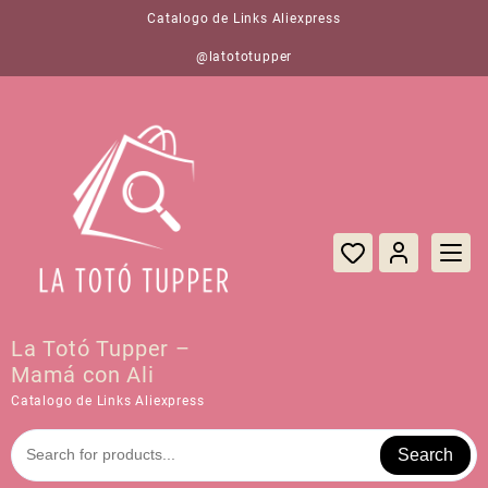
Saltar
Catalogo de Links Aliexpress
al
contenido
@latototupper
La Totó Tupper –
Mamá con Ali
Catalogo de Links Aliexpress
Search