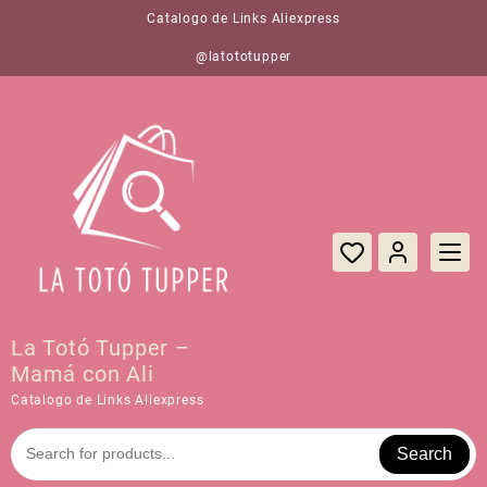
Saltar
Catalogo de Links Aliexpress
al
contenido
@latototupper
La Totó Tupper –
Mamá con Ali
Catalogo de Links Aliexpress
Search