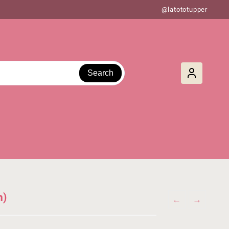
@latototupper
Search
n)
←
→