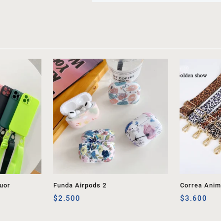
uor
Funda Airpods 2
Correa Anima
$
2.500
$
3.600