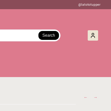
@latototupper
Search
←
→