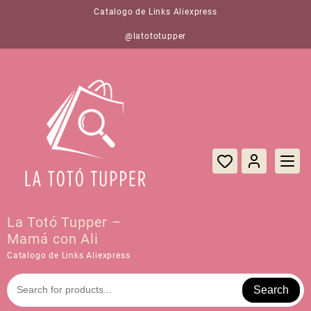
Saltar
Catalogo de Links Aliexpress
al
contenido
@latototupper
La Totó Tupper –
Mamá con Ali
Catalogo de Links Aliexpress
Search