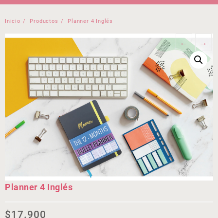
Inicio
Productos
Planner 4 Inglés
←
→
Planner 4 Inglés
$
17.900