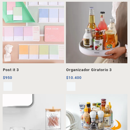
Post it 3
Organizador Giratorio 3
$
950
$
10.400