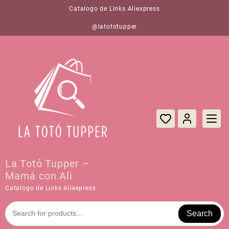
Saltar
Catalogo de Links Aliexpress
al
contenido
@latototupper
La Totó Tupper –
Mamá con Ali
Catalogo de Links Aliexpress
Search